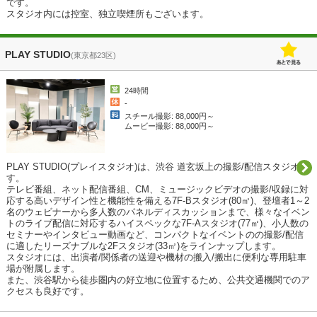
です。

スタジオ内には控室、独立喫煙所もございます。
PLAY STUDIO
(東京都23区)
24時間
-
スチール撮影: 88,000円～
ムービー撮影: 88,000円～
PLAY STUDIO(プレイスタジオ)は、渋谷 道玄坂上の撮影/配信スタジオで
す。

テレビ番組、ネット配信番組、CM、ミュージックビデオの撮影/収録に対
応する高いデザイン性と機能性を備える7F-Bスタジオ(80㎡)、登壇者1～2
名のウェビナーから多人数のパネルディスカッションまで、様々なイベン
トのライブ配信に対応するハイスペックな7F-Aスタジオ(77㎡)、小人数の
セミナーやインタビュー動画など、コンパクトなイベントのの撮影/配信
に適したリーズナブルな2Fスタジオ(33㎡)をラインナップします。

スタジオには、出演者/関係者の送迎や機材の搬入/搬出に便利な専用駐車
場が附属します。

また、渋谷駅から徒歩圏内の好立地に位置するため、公共交通機関でのア
クセスも良好です。