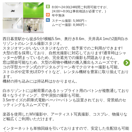
8:00〜24:00(24時間ご利用可能ですが、
24:00〜8:00は事前相談が必要です。)
年中無休
スチール撮影: 5,980円～
ムービー撮影: 8,980円～
西日暮里駅から徒歩5分!横幅5.5m、奥行き8.6m、天井高4.1mの2面R白ホ
リゾントのレンタル撮影スタジオ。

スタジオマンがいないスタジオなので、低予算でのご利用ができます!

大型の窓を採用しており、自然光撮影に対応しております!通常時はシャ
ッターが閉まっているため、完全遮光での撮影も問題ありません。

窓は開放可能なため、大型の荷物や機材の搬入搬出もスムーズです。

コの字型カーテン式のデジタルグリーン布でクロマキー撮影も可能。

ストロボや定常光LEDライトなど、レンタル機材を豊富に取り揃えており
ます。

機材の持ち込みには持込料はかかりません。

白ホリゾントには耐荷重のあるトップライト用のバトンが複数通しており
様々なライティング、空中演技の撮影も可能。

3.5mサイズの昇降式電動ペーパーバトンも設置されており、背景紙のセ
ッティングもスムーズです。

楽器を使用したMV撮影や、アーティスト写真撮影、コスプレ、物撮りな
ど幅広くご利用いただけます。

インターネットも単独回線を引いておりますので、安定した生配信も可能