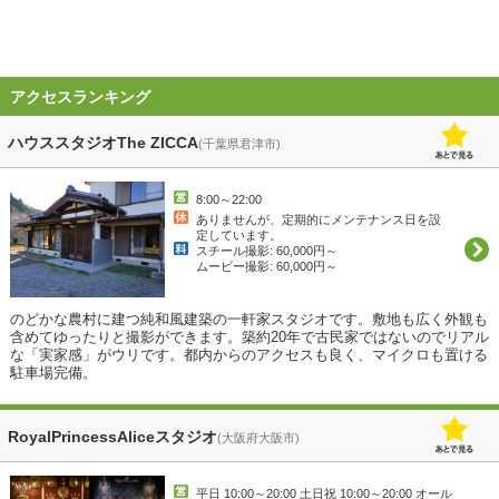
アクセスランキング
ハウススタジオThe ZICCA
(千葉県君津市)
8:00～22:00
ありませんが、定期的にメンテナンス日を設
定しています。
スチール撮影: 60,000円～
ムービー撮影: 60,000円～
のどかな農村に建つ純和風建築の一軒家スタジオです。敷地も広く外観も
含めてゆったりと撮影ができます。築約20年で古民家ではないのでリアル
な「実家感」がウリです。都内からのアクセスも良く、マイクロも置ける
駐車場完備。
RoyalPrincessAliceスタジオ
(大阪府大阪市)
平日 10:00～20:00 土日祝 10:00～20:00 オール