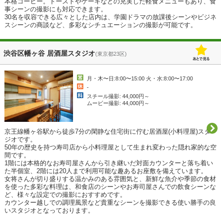
本格コーヒー。トーストやケーキなどの充実した軽食メニューもあり、食
事シーンの撮影にも対応できます。

30名を収容できる広々とした店内は、学園ドラマの放課後シーンやビジネ
スシーンの商談など、多彩なシチュエーションの撮影が可能です。
渋谷区幡ヶ谷 居酒屋スタジオ
(東京都23区)
月・木〜日:8:00〜15:00 火・水:8:00〜17:00
-
スチール撮影: 44,000円～
ムービー撮影: 44,000円～
京王線幡ヶ谷駅から徒歩7分の閑静な住宅街に佇む居酒屋(小料理屋)スタ
ジオです。

50年の歴史を持つ寿司店から小料理屋として生まれ変わった隠れ家的な空
間です。

1階には本格的なお寿司屋さんから引き継いだ対面カウンターと落ち着い
た半個室、2階には20人まで利用可能な趣あるお座敷を備えています。

女将さんが切り盛りする温かみのある雰囲気と、新鮮な魚介や季節の食材
を使った多彩な料理は、和食店のシーンやお寿司屋さんでの飲食シーンな
ど、様々な設定での撮影におすすめです。

カウンター越しでの調理風景など貴重なシーンを撮影できる使い勝手の良
いスタジオとなっております。