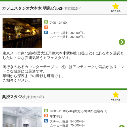
カフェスタジオ六本木 明泉ビル2F
(東京都23区)
7:00～24:00
-
スチール撮影: 36,000円～
ムービー撮影: 36,000円～
東京メトロ南北線/都営大江戸線六本木駅b4出口徒歩2分にある木を基調と
したレトロな雰囲気漂うカフェスタジオ。

奥行きのあるカウンターテーブル、棚にはアンティークな備品があり、レ
トロな撮影には最適です。

早朝から深夜までの撮影も可能です。

ご相談ください。
奥渋スタジオ
(東京都23区)
9:00〜20:00(24時間対応/時間外割増有り)
年末年始
スチール撮影: 54,000円～
ムービー撮影: 75,000円～