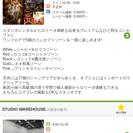
ナイト21:00～9:00
不定休
スチール撮影: 9,900円～
ムービー撮影: 9,900円～
スタジオレンタルからロリータ体験も出来るプレミアムなひと時をコンセ
プトに

ワンフロアで5個のコンセプトゾーンを一度に楽しめます!

White→シャビー&ロココゾーン

Red→ロココ&ゴージャスゾーン

Black→ゴシック&魔法使いゾーン

Gold→ネオ和風ゾーン

Pink→プリンセスドレッサーゾーン

天井には17個のシャンデリアがきらめくき、オブジェにはインポートのラ
グジュアリーな

家具が揃う高級感の漂う空間で個人撮影からロリータ体験もできる

もちろんコスプレの撮影もOKなスタジオです。 
STUDIO WAREHOUSE
(大阪府大阪市)
9:00~21:00
-