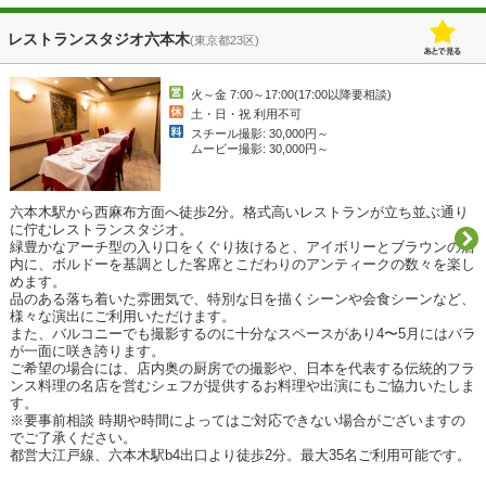
レストランスタジオ六本木
(東京都23区)
火～金 7:00～17:00(17:00以降要相談)
土・日・祝 利用不可
スチール撮影: 30,000円～
ムービー撮影: 30,000円～
六本木駅から西麻布方面へ徒歩2分。格式高いレストランが立ち並ぶ通り
に佇むレストランスタジオ。

緑豊かなアーチ型の入り口をくぐり抜けると、アイボリーとブラウンの店
内に、ボルドーを基調とした客席とこだわりのアンティークの数々を楽し
めます。

品のある落ち着いた雰囲気で、特別な日を描くシーンや会食シーンなど、
様々な演出にご利用いただけます。

また、バルコニーでも撮影するのに十分なスペースがあり4〜5月にはバラ
が一面に咲き誇ります。

ご希望の場合には、店内奥の厨房での撮影や、日本を代表する伝統的フラ
ンス料理の名店を営むシェフが提供するお料理や出演にもご協力いたしま
す。

※要事前相談 時期や時間によってはご対応できない場合がございますの
でご了承ください。

都営大江戸線、六本木駅b4出口より徒歩2分。最大35名ご利用可能です。