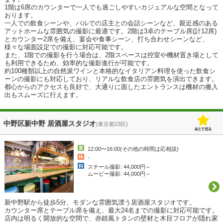
1階は6席のカウンターで一人でも過ごしやすいカジュアルな空間となって
おります。

一人での飲食シーンや、バルでの店主との会話シーンなど、親近感のある
アットホームな雰囲気の撮影に最適です。2階は3卓のテーブル席(計12席)
とカウンター2席を備え、宴会や食事シーン、打ち合わせシーンなど、
様々な場面設定での撮影に対応可能です。

また、1階での撮影を行う場合は、2階スペースは控室や機材置き場として
も利用できるため、効率的な撮影進行が可能です。

約100種類以上の自然派ワインと本格的なイタリアン料理を使った飲食シ
ーンの撮影にも対応しており、リアルな飲食店の雰囲気を演出できます。

都心からのアクセスも良好で、大通りに面したエントランスは機材の搬入
出もスムーズに行えます。
中野区新中野 居酒屋スタジオ
(東京都23区)
12:00〜16:00(その他の時間は応相談)
-
スチール撮影: 44,000円～
ムービー撮影: 44,000円～
新中野駅から徒歩5分、モダンな雰囲気漂う居酒屋スタジオです。

カウンター席とテーブル席を備え、最大24名までの撮影に対応可能です。

店内は明るく開放的な空間で、赤錆風トタンの壁材と木目フロアが隠れ家