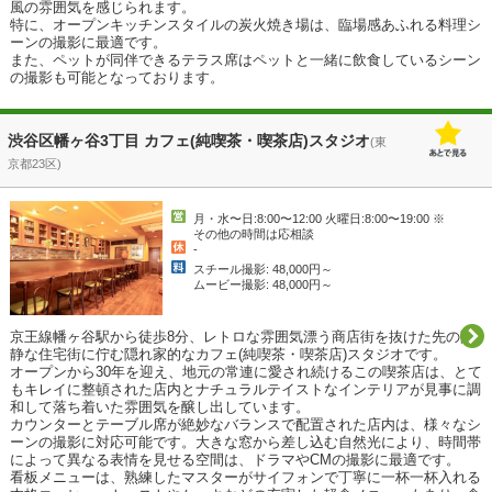
風の雰囲気を感じられます。

特に、オープンキッチンスタイルの炭火焼き場は、臨場感あふれる料理シ
ーンの撮影に最適です。

また、ペットが同伴できるテラス席はペットと一緒に飲食しているシーン
の撮影も可能となっております。
渋谷区幡ヶ谷3丁目 カフェ(純喫茶・喫茶店)スタジオ
(東
京都23区)
月・水〜日:8:00〜12:00 火曜日:8:00〜19:00 ※
その他の時間は応相談
-
スチール撮影: 48,000円～
ムービー撮影: 48,000円～
京王線幡ヶ谷駅から徒歩8分、レトロな雰囲気漂う商店街を抜けた先の閑
静な住宅街に佇む隠れ家的なカフェ(純喫茶・喫茶店)スタジオです。

オープンから30年を迎え、地元の常連に愛され続けるこの喫茶店は、とて
もキレイに整頓された店内とナチュラルテイストなインテリアが見事に調
和して落ち着いた雰囲気を醸し出しています。

カウンターとテーブル席が絶妙なバランスで配置された店内は、様々なシ
ーンの撮影に対応可能です。大きな窓から差し込む自然光により、時間帯
によって異なる表情を見せる空間は、ドラマやCMの撮影に最適です。

看板メニューは、熟練したマスターがサイフォンで丁寧に一杯一杯入れる