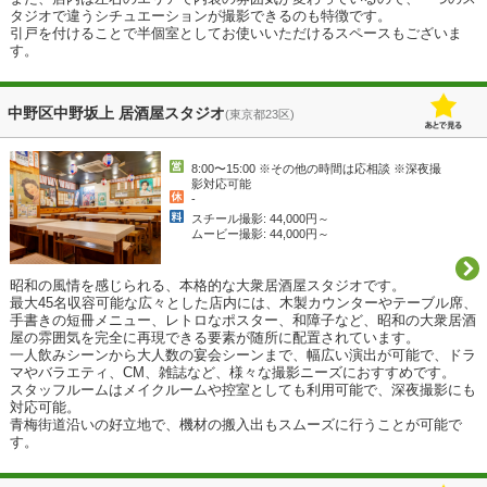
タジオで違うシチュエーションが撮影できるのも特徴です。

引戸を付けることで半個室としてお使いいただけるスペースもございま
す。
中野区中野坂上 居酒屋スタジオ
(東京都23区)
8:00〜15:00 ※その他の時間は応相談 ※深夜撮
影対応可能
-
スチール撮影: 44,000円～
ムービー撮影: 44,000円～
昭和の風情を感じられる、本格的な大衆居酒屋スタジオです。

最大45名収容可能な広々とした店内には、木製カウンターやテーブル席、
手書きの短冊メニュー、レトロなポスター、和障子など、昭和の大衆居酒
屋の雰囲気を完全に再現できる要素が随所に配置されています。

一人飲みシーンから大人数の宴会シーンまで、幅広い演出が可能で、ドラ
マやバラエティ、CM、雑誌など、様々な撮影ニーズにおすすめです。

スタッフルームはメイクルームや控室としても利用可能で、深夜撮影にも
対応可能。

青梅街道沿いの好立地で、機材の搬入出もスムーズに行うことが可能で
す。