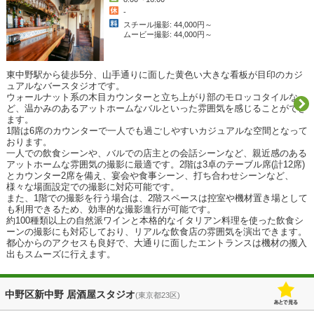
-
スチール撮影: 44,000円～
ムービー撮影: 44,000円～
東中野駅から徒歩5分、山手通りに面した黄色い大きな看板が目印のカジ
ュアルなバースタジオです。

ウォールナット系の木目カウンターと立ち上がり部のモロッコタイルな
ど、温かみのあるアットホームなバルといった雰囲気を感じることができ
ます。

1階は6席のカウンターで一人でも過ごしやすいカジュアルな空間となって
おります。

一人での飲食シーンや、バルでの店主との会話シーンなど、親近感のある
アットホームな雰囲気の撮影に最適です。2階は3卓のテーブル席(計12席)
とカウンター2席を備え、宴会や食事シーン、打ち合わせシーンなど、
様々な場面設定での撮影に対応可能です。

また、1階での撮影を行う場合は、2階スペースは控室や機材置き場として
も利用できるため、効率的な撮影進行が可能です。

約100種類以上の自然派ワインと本格的なイタリアン料理を使った飲食シ
ーンの撮影にも対応しており、リアルな飲食店の雰囲気を演出できます。

都心からのアクセスも良好で、大通りに面したエントランスは機材の搬入
出もスムーズに行えます。
中野区新中野 居酒屋スタジオ
(東京都23区)