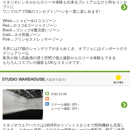
スタジオレンタルからロリータ体験も出来るプレミアムなひと時をコンセ
プトに

ワンフロアで5個のコンセプトゾーンを一度に楽しめます!

White→シャビー&ロココゾーン

Red→ロココ&ゴージャスゾーン

Black→ゴシック&魔法使いゾーン

Gold→ネオ和風ゾーン

Pink→プリンセスドレッサーゾーン

天井には17個のシャンデリアがきらめくき、オブジェにはインポートのラ
グジュアリーな

家具が揃う高級感の漂う空間で個人撮影からロリータ体験もできる

もちろんコスプレの撮影もOKなスタジオです。 
STUDIO WAREHOUSE
(大阪府大阪市)
9:00~21:00
-
スチール撮影: 0円～
ムービー撮影: 0円～
スタジオウエアハウスは145坪Rホリゾントスタジオで照明機材も充実し
てます。 スチール撮影・クロマキー撮影やムービー撮影等、幅広く使用