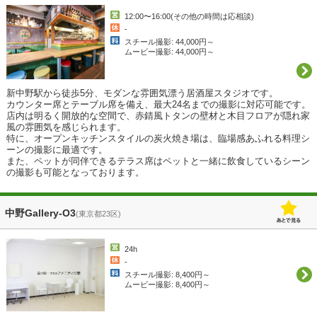
12:00〜16:00(その他の時間は応相談)
-
スチール撮影: 44,000円～
ムービー撮影: 44,000円～
新中野駅から徒歩5分、モダンな雰囲気漂う居酒屋スタジオです。

カウンター席とテーブル席を備え、最大24名までの撮影に対応可能です。

店内は明るく開放的な空間で、赤錆風トタンの壁材と木目フロアが隠れ家
風の雰囲気を感じられます。

特に、オープンキッチンスタイルの炭火焼き場は、臨場感あふれる料理シ
ーンの撮影に最適です。

また、ペットが同伴できるテラス席はペットと一緒に飲食しているシーン
の撮影も可能となっております。
中野Gallery-O3
(東京都23区)
24h
-
スチール撮影: 8,400円～
ムービー撮影: 8,400円～