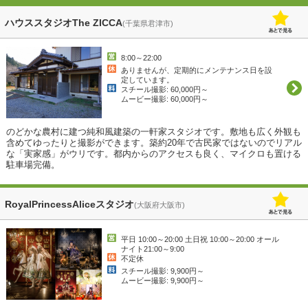
ハウススタジオThe ZICCA
(千葉県君津市)
8:00～22:00
ありませんが、定期的にメンテナンス日を設
定しています。
スチール撮影: 60,000円～
ムービー撮影: 60,000円～
のどかな農村に建つ純和風建築の一軒家スタジオです。敷地も広く外観も
含めてゆったりと撮影ができます。築約20年で古民家ではないのでリアル
な「実家感」がウリです。都内からのアクセスも良く、マイクロも置ける
駐車場完備。
RoyalPrincessAliceスタジオ
(大阪府大阪市)
平日 10:00～20:00 土日祝 10:00～20:00 オール
ナイト21:00～9:00
不定休
スチール撮影: 9,900円～
ムービー撮影: 9,900円～