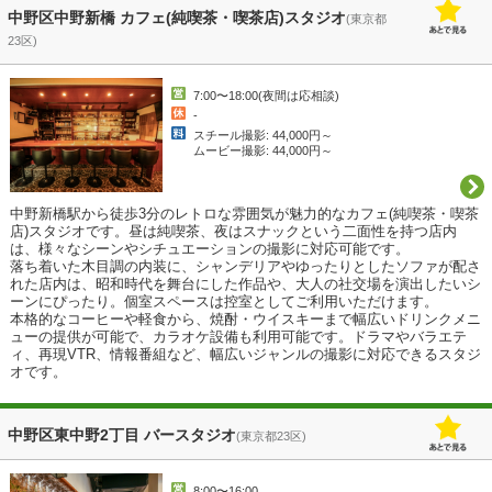
中野区中野新橋 カフェ(純喫茶・喫茶店)スタジオ
(東京都
23区)
7:00〜18:00(夜間は応相談)
-
スチール撮影: 44,000円～
ムービー撮影: 44,000円～
中野新橋駅から徒歩3分のレトロな雰囲気が魅力的なカフェ(純喫茶・喫茶
店)スタジオです。昼は純喫茶、夜はスナックという二面性を持つ店内
は、様々なシーンやシチュエーションの撮影に対応可能です。

落ち着いた木目調の内装に、シャンデリアやゆったりとしたソファが配さ
れた店内は、昭和時代を舞台にした作品や、大人の社交場を演出したいシ
ーンにぴったり。個室スペースは控室としてご利用いただけます。

本格的なコーヒーや軽食から、焼酎・ウイスキーまで幅広いドリンクメニ
ューの提供が可能で、カラオケ設備も利用可能です。ドラマやバラエテ
ィ、再現VTR、情報番組など、幅広いジャンルの撮影に対応できるスタジ
オです。
中野区東中野2丁目 バースタジオ
(東京都23区)
8:00〜16:00