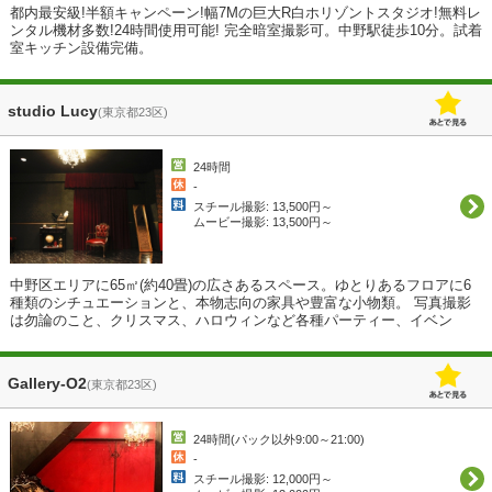
都内最安級!半額キャンペーン!幅7Mの巨大R白ホリゾントスタジオ!無料レ
ンタル機材多数!24時間使用可能! 完全暗室撮影可。中野駅徒歩10分。試着
室キッチン設備完備。
studio Lucy
(東京都23区)
24時間
-
スチール撮影: 13,500円～
ムービー撮影: 13,500円～
中野区エリアに65㎡(約40畳)の広さあるスペース。ゆとりあるフロアに6
種類のシチュエーションと、本物志向の家具や豊富な小物類。 写真撮影
は勿論のこと、クリスマス、ハロウィンなど各種パーティー、イベン
Gallery-O2
(東京都23区)
24時間(パック以外9:00～21:00)
-
スチール撮影: 12,000円～