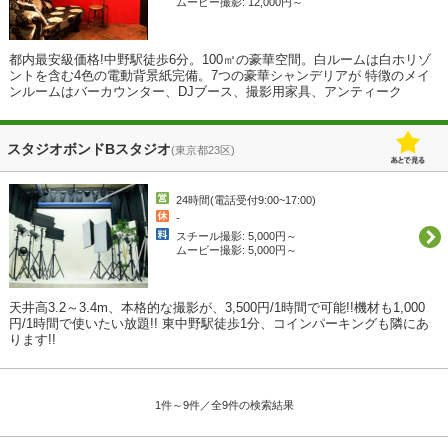
ムービー撮影: 12,000円～
都内最安級価格!中野駅徒歩6分。100㎡の豪華空間。白ルームは白ホリゾ
ントを含む4色の電動背景紙完備。7つの豪華シャンデリアが 特徴のメイ
ンルームはバーカウンター、DJブース、撮影用家具、アンティーク
スタジオボンドBスタジオ
(東京都23区)
24時間(電話受付9:00~17:00)
-
スチール撮影: 5,000円～
ムービー撮影: 5,000円～
天井高3.2～3.4m、本格的な撮影が、3,500円/1時間で可能!!機材も1,000
円/1時間で使いたい放題!! 東中野駅徒歩1分、コインパーキングも隣にあ
ります!!
1件～9件／全9件の検索結果