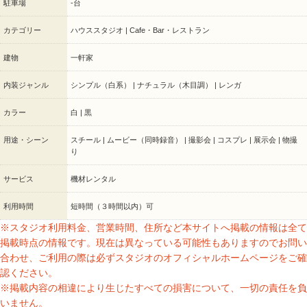
駐車場
-台
カテゴリー
ハウススタジオ | Cafe・Bar・レストラン
建物
一軒家
内装ジャンル
シンプル（白系） | ナチュラル（木目調） | レンガ
カラー
白 | 黒
用途・シーン
スチール | ムービー（同時録音） | 撮影会 | コスプレ | 展示会 | 物撮
り
サービス
機材レンタル
利用時間
短時間（３時間以内）可
※スタジオ利用料金、営業時間、住所など本サイトへ掲載の情報は全て
掲載時点の情報です。現在は異なっている可能性もありますのでお問い
合わせ、ご利用の際は必ずスタジオのオフィシャルホームページをご確
認ください。
※掲載内容の相違により生じたすべての損害について、一切の責任を負
いません。