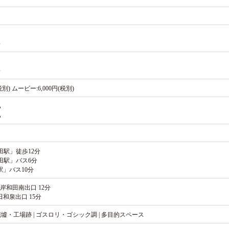
～
～
税別) ムービー:6,000円(税別)
ら
ら
田駅」徒歩12分
田駅」バス6分
」バス10分
岸和田南出口 12分
和泉出口 15分
廃墟・工場跡 | ゴスロリ・ゴシック調 | 多目的スペース