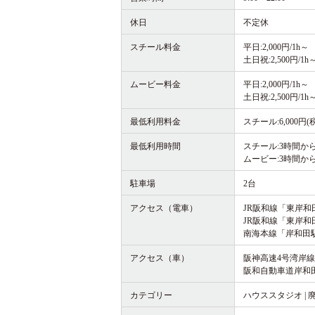
休日
不定休
スチール料金
平日:2,000円/1h～
土日祝:2,500円/1h
ムービー料金
平日:2,000円/1h～
土日祝:2,500円/1h
最低利用料金
スチール:6,000円(
最低利用時間
スチール:3時間か
ムービー:3時間か
駐車場
2台
アクセス（電車）
JR阪和線「東岸和
JR阪和線「東岸和
南海本線「岸和田駅
アクセス（車）
阪神高速4号湾岸線
阪和自動車道岸和田
カテゴリー
ハウススタジオ | 