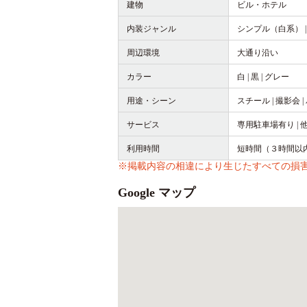
建物
ビル・ホテル
内装ジャンル
シンプル（白系） 
周辺環境
大通り沿い
カラー
白 | 黒 | グレー
用途・シーン
スチール | 撮影会 |
サービス
専用駐車場有り |
利用時間
短時間（３時間以
※掲載内容の相違により生じたすべての損
Google マップ