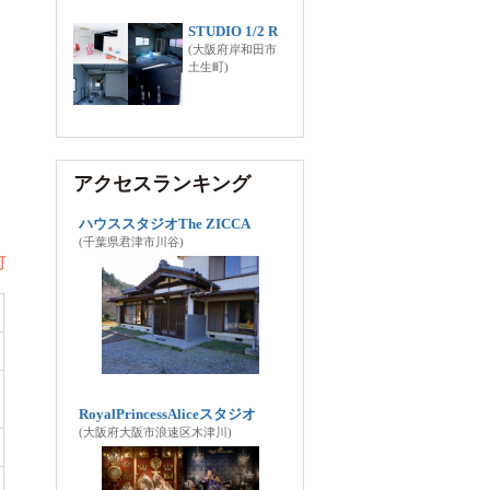
STUDIO 1/2 R
(大阪府岸和田市
土生町)
アクセスランキング
ハウススタジオThe ZICCA
(千葉県君津市川谷)
可
RoyalPrincessAliceスタジオ
(大阪府大阪市浪速区木津川)