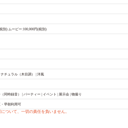
税別) ムービー:100,000円(税別)
 ナチュラル（木目調） | 洋風
（同時録音） | パーティー | イベント | 展示会 | 物撮り
深夜・早朝利用可
害について、一切の責任を負いません。