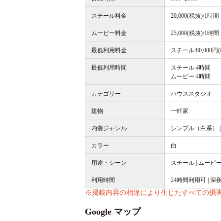
スチール料金
20,000(税抜)/1時間
ムービー料金
25,000(税抜)/1時間
最低利用料金
スチール:80,000円(
最低利用時間
スチール:4時間
ムービー:4時間
カテゴリー
ハウススタジオ
建物
一軒家
内装ジャンル
シンプル（白系） |
カラー
白
用途・シーン
スチール | ムービー
利用時間
24時間利用可 | 
※掲載内容の相違により生じたすべての損
Google マップ