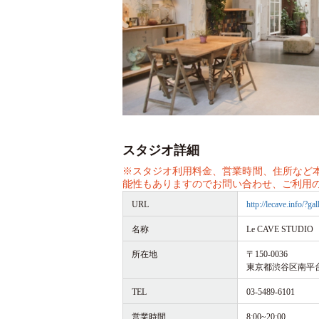
スタジオ詳細
※スタジオ利用料金、営業時間、住所など
能性もありますのでお問い合わせ、ご利用
URL
http://lecave.info/?ga
名称
Le CAVE STU
所在地
〒150-0036
東京都渋谷区南平台町1
TEL
03-5489-6101
営業時間
8:00~20:00