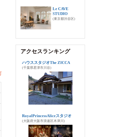
Le CAVE
STUDIO
(東京都渋谷区)
アクセスランキング
ハウススタジオThe ZICCA
(千葉県君津市川谷)
可
RoyalPrincessAliceスタジオ
(大阪府大阪市浪速区木津川)